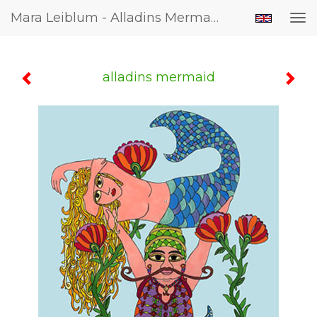
Mara Leiblum - Alladins Mermaid
Tog
nav
alladins mermaid