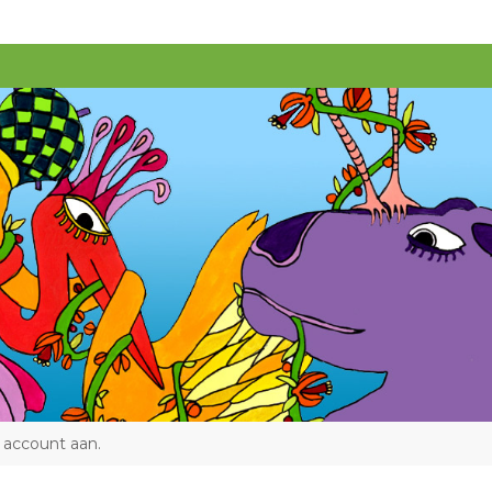
 account aan
.